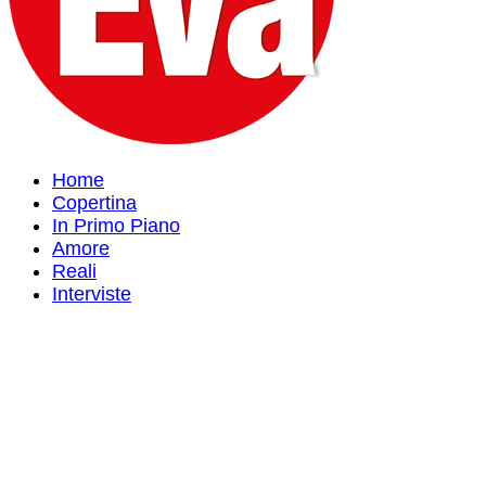
Home
Copertina
In Primo Piano
Amore
Reali
Interviste