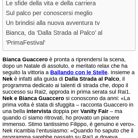
Le sfide della vita e della carriera
Sul palco per conoscersi meglio
Un brindisi alla nuova avventura tv
Bianca, da ‘Dalla Strada al Palco’ al
‘PrimaFestival’
Bianca Guaccero
è pronta a riprendersi la scena,
dopo un Natale di assoluto, e meritato relax che ha
seguito la vittoria a
Ballando con le Stelle
. Insieme a
Nek
è infatti alla guida di
Dalla Strada al Palco
, il
programma dedicato ai talenti di strada che, dopo il
successo su Rai2, approda in prima serata sul Rai1.
Nek e Bianca Guaccero
si conoscono da anni: «La
prima volta è stata di sfuggita – racconta Guaccero in
una bella
intervista
doppia per
Vanity Fair
– ma
quando ci siamo ritrovati, ho provato un piacere
immenso. Stimo tantissimo Filippo, è genuino e vero».
Nek ricambia l’entusiasmo: «Quando ho saputo che il
programma sarebbe passato su Rai1 e doveva