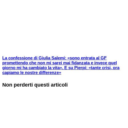
La confessione di Giulia Salemi: «sono entrata al GF
promettendo che non mi sarei mai fidanzata e invece quel
giorno mi ha cambiato la vita». E su Pierpi: «tante crisi, ora
capiamo le nostre differenze»
Non perderti questi articoli