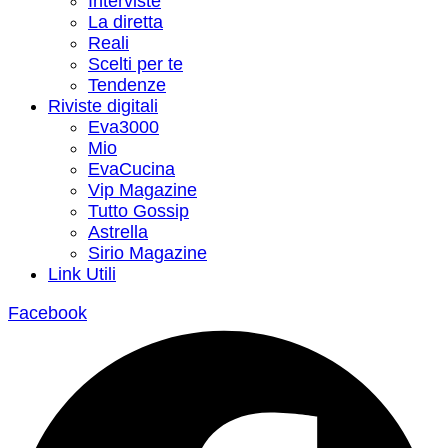
Interviste
La diretta
Reali
Scelti per te
Tendenze
Riviste digitali
Eva3000
Mio
EvaCucina
Vip Magazine
Tutto Gossip
Astrella
Sirio Magazine
Link Utili
Facebook