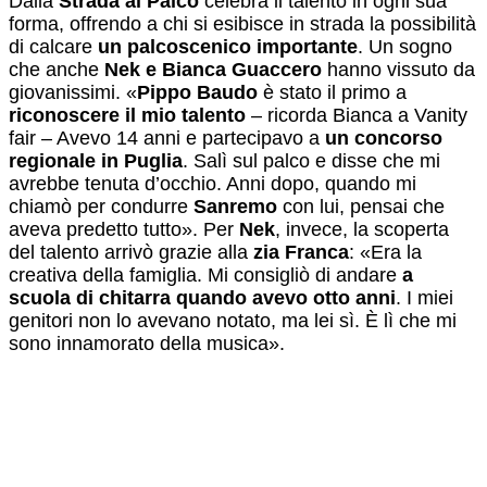
Dalla
Strada al Palco
celebra il talento in ogni sua
forma, offrendo a chi si esibisce in strada la possibilità
di calcare
un palcoscenico importante
. Un sogno
che anche
Nek e Bianca Guaccero
hanno vissuto da
giovanissimi. «
Pippo Baudo
è stato il primo a
riconoscere il mio talento
– ricorda Bianca a Vanity
fair – Avevo 14 anni e partecipavo a
un concorso
regionale in Puglia
. Salì sul palco e disse che mi
avrebbe tenuta d’occhio. Anni dopo, quando mi
chiamò per condurre
Sanremo
con lui, pensai che
aveva predetto tutto». Per
Nek
, invece, la scoperta
del talento arrivò grazie alla
zia Franca
: «Era la
creativa della famiglia. Mi consigliò di andare
a
scuola di chitarra quando avevo otto anni
. I miei
genitori non lo avevano notato, ma lei sì. È lì che mi
sono innamorato della musica».