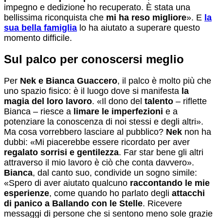
impegno e dedizione ho recuperato. È stata una
bellissima riconquista che
mi ha reso migliore
». E
la
sua bella famiglia
lo ha aiutato a superare questo
momento difficile.
Sul palco per conoscersi meglio
Per
Nek e Bianca Guaccero
, il palco è molto più che
uno spazio fisico: è il luogo dove si manifesta
la
magia del loro lavoro
. «Il dono del
talento
– riflette
Bianca – riesce a
limare le imperfezioni
e a
potenziare la conoscenza di noi stessi e degli altri».
Ma cosa vorrebbero lasciare al pubblico?
Nek
non ha
dubbi: «Mi piacerebbe essere ricordato per aver
regalato sorrisi e gentilezza
. Far star bene gli altri
attraverso il mio lavoro è ciò che conta davvero».
Bianca
, dal canto suo, condivide un sogno simile:
«Spero di aver aiutato qualcuno
raccontando le mie
esperienze
, come quando ho parlato degli
attacchi
di panico a Ballando con le Stelle
. Ricevere
messaggi di persone che si sentono meno sole grazie