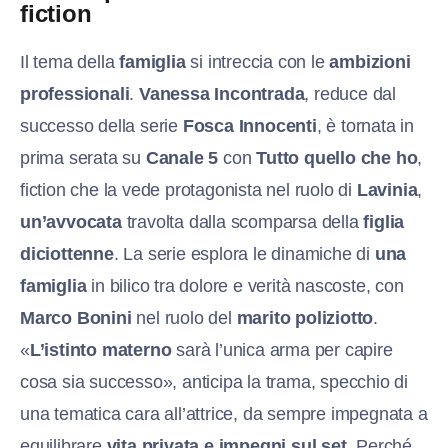
fiction
Il tema della
famiglia
si intreccia con le
ambizioni
professionali
.
Vanessa Incontrada
, reduce dal
successo della serie
Fosca Innocenti
, è tornata in
prima serata su
Canale 5
con
Tutto quello che ho
,
fiction che la vede protagonista nel ruolo di
Lavinia
,
un’avvocata
travolta dalla scomparsa della
figlia
diciottenne
. La serie esplora le dinamiche di
una
famiglia
in bilico tra dolore e verità nascoste, con
Marco Bonini
nel ruolo del
marito poliziotto
.
«
L’istinto materno
sarà l’unica arma per capire
cosa sia successo», anticipa la trama, specchio di
una tematica cara all’attrice, da sempre impegnata a
equilibrare
vita privata e impegni sul set
. Perché