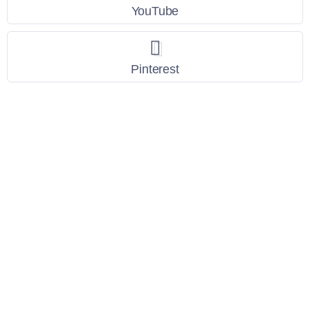
YouTube
Pinterest
Link Utili
Policy Privacy
Termini e Condizioni
Dati personali
Contatti
Scarica l'App