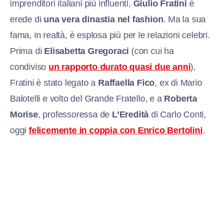
imprenditori italiani più influenti,
Giulio Fratini
è
erede di
una vera dinastia nel fashion
. Ma la sua
fama, in realtà, è esplosa più per le relazioni celebri.
Prima di
Elisabetta Gregoraci
(con cui ha
condiviso
un rapporto durato quasi due anni
),
Fratini è stato legato a
Raffaella Fico
, ex di Mario
Balotelli e volto del Grande Fratello, e a
Roberta
Morise
, professoressa de
L’Eredità
di Carlo Conti,
oggi
felicemente in coppia con Enrico Bertolini
.