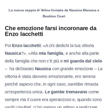
La nuova coppia di Veline formata da Nausica Marasca e
Beatrice Coari
Che emozione farsi incoronare da
Enzo Iacchetti
Poi
Enzo Iacchetti
: «A chi dedichi la tua vittoria
Nausica
?». «Alla
mia famiglia
, e anche alla parte
della famiglia che non c’è più e
mi guarda dal cielo
– ha dichiarato
Nausica
con grande emozione – La
vittoria è stata davvero emozionante, ero serena
perché sapevo che, in ogni caso, sarebbe rimasta
un’esperienza unica.
Le gambe tremavano
come
sempre ma il cuore era speranzoso e, quando sono
usciti i risultati, ci ho messo un attimo a realizzare.